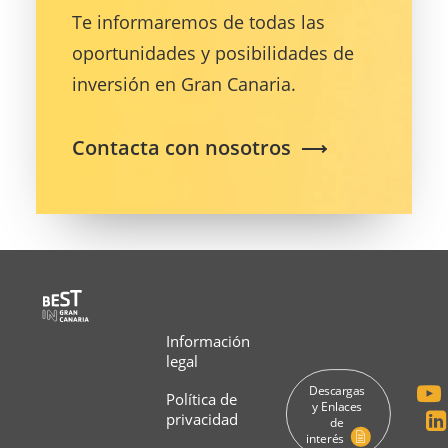
Te informaremos de todas las
oportunidades y posibilidades de
inversión en Gran Canaria.
Contacta con nosotros
Información
legal
Descargas 
Política de
y Enlaces 
privacidad
de 
interés