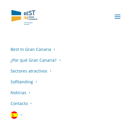
WhatsApp Image 2026-05-26 at 13.23.40 (3)
Home
Noticias
La tecnológica Ghenova apuesta por el crecimiento
internacional desde su base en Gran Canaria
WhatsApp Image 2026-05-26 at 13.23.40 (3)
Best In Gran Canaria
¿Por qué Gran Canaria?
Sectores atractivos
Softlanding
Noticias
Contacto